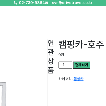
02-730-9864
rsvn@drivetravel.co.kr
연
캠핑카-호주
관
0
원
상
결제하기
품
카테고리:
캠핑카