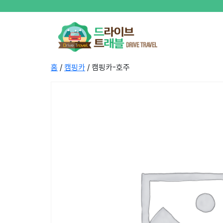
홈
/
캠핑카
/ 캠핑카-호주