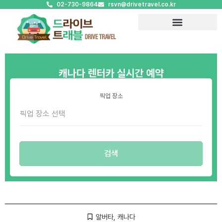
02-730-9864
rsvn@drivetravel.co.kr
캐나다 렌터카 실시간 예약
픽업 장소
알버타
,
캐나다