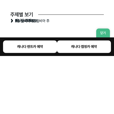
주제별 보기
캐나다 전체
캐나다 기초정보
BC 브리티쉬콜럼비아 주
AB 알버타 주
닫기
캐나다 렌트카 예약
캐나다 캠핑카 예약
읽어볼만한 최신 글들
캐나다 국립공원 캠핑장 예
아이스필드파크웨이 드라이