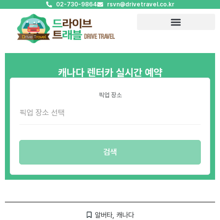
02-730-9864
rsvn@drivetravel.co.kr
캐나다 렌터카 실시간 예약
픽업 장소
알버타
,
캐나다