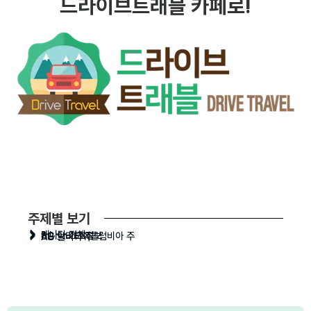
드라이브트래블 카페로!
주제별 보기
캐나다 전체
캐나다 기초정보
BC 브리티쉬콜럼비아 주
AB 알버타 주