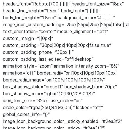
header_font=”Roboto|700|||||||” header_font_size=”18px”
header_line_height=”1.7em” body_font=”||||||||”
body_line_height=”1.8em” background_color=”#ffffff”
image_icon_custom_padding=”25px|25px|25px|25px|false|fa
text_orientation=”center” module_alignment=”left”
custom_margin=”||0px|”
custom_padding=”30px|20px|40px|20px|false|true”
custom_padding_phone=”39px|||”
custom_padding_last_edited=”off|desktop”
animation_style=”zoom” animation_intensity_zoom=”8%”
animation=”off” border_radii=”on|10px|10px|10px|10px”
border_radii_image=”on|100%|100%|100%|100%”
box_shadow_style=”preset1″ box_shadow_blur=”70px”
box_shadow_color=”rgba(110,130,208,0.18)”
icon_font_size=”32px” use_circle=”on”
circle_color=”rgba(250,94,93,0.3)” locked=”off”
global_colors_info=”{}”
image_icon_background_color__sticky_enabled=”#2ea3f2″
image_icon_background_color__sticky=”#2ea3f2″]