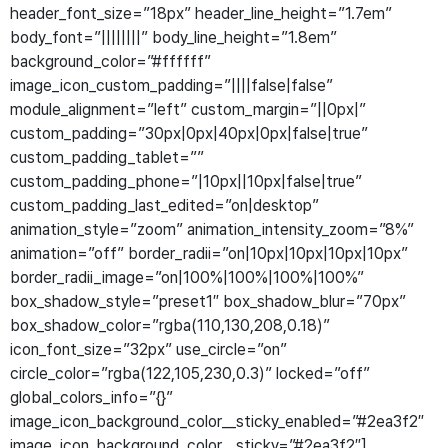
header_font_size=”18px” header_line_height=”1.7em”
body_font=”||||||||” body_line_height=”1.8em”
background_color=”#ffffff”
image_icon_custom_padding=”||||false|false”
module_alignment=”left” custom_margin=”||0px|”
custom_padding=”30px|0px|40px|0px|false|true”
custom_padding_tablet=””
custom_padding_phone=”|10px||10px|false|true”
custom_padding_last_edited=”on|desktop”
animation_style=”zoom” animation_intensity_zoom=”8%”
animation=”off” border_radii=”on|10px|10px|10px|10px”
border_radii_image=”on|100%|100%|100%|100%”
box_shadow_style=”preset1″ box_shadow_blur=”70px”
box_shadow_color=”rgba(110,130,208,0.18)”
icon_font_size=”32px” use_circle=”on”
circle_color=”rgba(122,105,230,0.3)” locked=”off”
global_colors_info=”{}”
image_icon_background_color__sticky_enabled=”#2ea3f2″
image_icon_background_color__sticky=”#2ea3f2″]