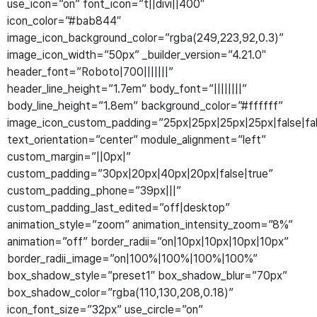
use_icon=”on” font_icon=”t||divi||400″
icon_color=”#bab844″
image_icon_background_color=”rgba(249,223,92,0.3)”
image_icon_width=”50px” _builder_version=”4.21.0″
header_font=”Roboto|700|||||||”
header_line_height=”1.7em” body_font=”||||||||”
body_line_height=”1.8em” background_color=”#ffffff”
image_icon_custom_padding=”25px|25px|25px|25px|false|fa
text_orientation=”center” module_alignment=”left”
custom_margin=”||0px|”
custom_padding=”30px|20px|40px|20px|false|true”
custom_padding_phone=”39px|||”
custom_padding_last_edited=”off|desktop”
animation_style=”zoom” animation_intensity_zoom=”8%”
animation=”off” border_radii=”on|10px|10px|10px|10px”
border_radii_image=”on|100%|100%|100%|100%”
box_shadow_style=”preset1″ box_shadow_blur=”70px”
box_shadow_color=”rgba(110,130,208,0.18)”
icon_font_size=”32px” use_circle=”on”