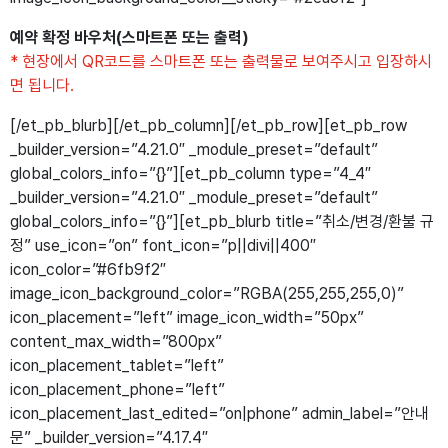
예약 확정 바우처(스마트폰 또는 출력)
* 현장에서 QR코드를 스마트폰 또는 출력물로 보여주시고 입장하시
면 됩니다.
[/et_pb_blurb][/et_pb_column][/et_pb_row][et_pb_row
_builder_version=”4.21.0″ _module_preset=”default”
global_colors_info=”{}”][et_pb_column type=”4_4″
_builder_version=”4.21.0″ _module_preset=”default”
global_colors_info=”{}”][et_pb_blurb title=”취소/변경/환불 규
정” use_icon=”on” font_icon=”p||divi||400″
icon_color=”#6fb9f2″
image_icon_background_color=”RGBA(255,255,255,0)”
icon_placement=”left” image_icon_width=”50px”
content_max_width=”800px”
icon_placement_tablet=”left”
icon_placement_phone=”left”
icon_placement_last_edited=”on|phone” admin_label=”안내
문” _builder_version=”4.17.4″