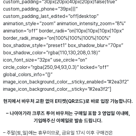
custom_padding=”30px|20px|40px|20px|false|true”
custom_padding_phone=”39px|||”
custom_padding_last_edited=”off|desktop”
animation_style=”zoom” animation_intensity_zoom=”8%”
animation=”off” border_radii=”on|10px|10px|10px|10px”
border_radii_image=”on|100%|100%|100%|100%”
box_shadow_style=”preset1″ box_shadow_blur=”70px”
box_shadow_color=”rgba(110,130,208,0.18)”
icon_font_size=”32px” use_circle=”on”
circle_color=”rgba(250,94,93,0.3)” locked=”off”
global_colors_info=”{}”
image_icon_background_color__sticky_enabled=”#2ea3f2″
image_icon_background_color__sticky=”#2ea3f2″]
현지에서 바우처 교환 없이 E티켓(QR코드)로 바로 입장 가능합니다.
– 나이아가라 크루즈 투어 바우처는 구매일 포함 3 영업일 이내에,
기입해주신 이메일로 발송 드립니다.
– 주말(토,일)에는 휴무이므로, 금요일 17시 이후 구매건은