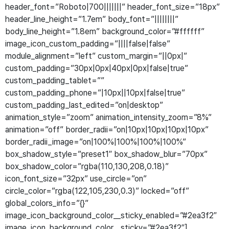
header_font=”Roboto|700|||||||” header_font_size=”18px”
header_line_height=”1.7em” body_font=”||||||||”
body_line_height=”1.8em” background_color=”#ffffff”
image_icon_custom_padding=”||||false|false”
module_alignment=”left” custom_margin=”||0px|”
custom_padding=”30px|0px|40px|0px|false|true”
custom_padding_tablet=””
custom_padding_phone=”|10px||10px|false|true”
custom_padding_last_edited=”on|desktop”
animation_style=”zoom” animation_intensity_zoom=”8%”
animation=”off” border_radii=”on|10px|10px|10px|10px”
border_radii_image=”on|100%|100%|100%|100%”
box_shadow_style=”preset1″ box_shadow_blur=”70px”
box_shadow_color=”rgba(110,130,208,0.18)”
icon_font_size=”32px” use_circle=”on”
circle_color=”rgba(122,105,230,0.3)” locked=”off”
global_colors_info=”{}”
image_icon_background_color__sticky_enabled=”#2ea3f2″
image_icon_background_color__sticky=”#2ea3f2″]