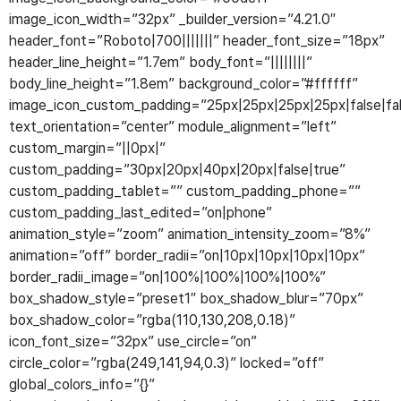
image_icon_width=”32px” _builder_version=”4.21.0″
header_font=”Roboto|700|||||||” header_font_size=”18px”
header_line_height=”1.7em” body_font=”||||||||”
body_line_height=”1.8em” background_color=”#ffffff”
image_icon_custom_padding=”25px|25px|25px|25px|false|fa
text_orientation=”center” module_alignment=”left”
custom_margin=”||0px|”
custom_padding=”30px|20px|40px|20px|false|true”
custom_padding_tablet=”” custom_padding_phone=””
custom_padding_last_edited=”on|phone”
animation_style=”zoom” animation_intensity_zoom=”8%”
animation=”off” border_radii=”on|10px|10px|10px|10px”
border_radii_image=”on|100%|100%|100%|100%”
box_shadow_style=”preset1″ box_shadow_blur=”70px”
box_shadow_color=”rgba(110,130,208,0.18)”
icon_font_size=”32px” use_circle=”on”
circle_color=”rgba(249,141,94,0.3)” locked=”off”
global_colors_info=”{}”