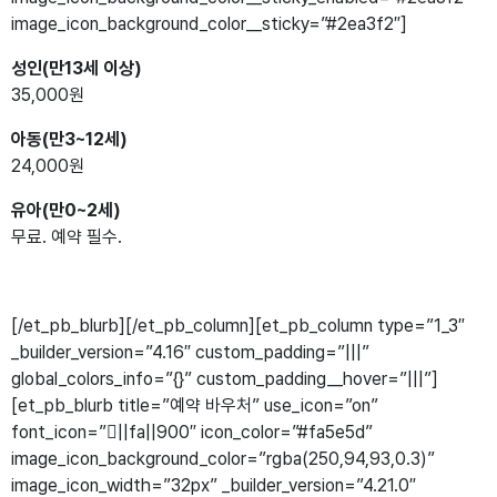
image_icon_background_color__sticky=”#2ea3f2″]
성인(만13세 이상)
35,000원
아동(만3~12세)
24,000원
유아(만0~2세)
무료. 예약 필수.
[/et_pb_blurb][/et_pb_column][et_pb_column type=”1_3″
_builder_version=”4.16″ custom_padding=”|||”
global_colors_info=”{}” custom_padding__hover=”|||”]
[et_pb_blurb title=”예약 바우처” use_icon=”on”
font_icon=”||fa||900″ icon_color=”#fa5e5d”
image_icon_background_color=”rgba(250,94,93,0.3)”
image_icon_width=”32px” _builder_version=”4.21.0″