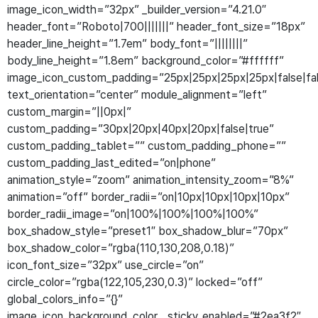
image_icon_width=”32px” _builder_version=”4.21.0″
header_font=”Roboto|700|||||||” header_font_size=”18px”
header_line_height=”1.7em” body_font=”||||||||”
body_line_height=”1.8em” background_color=”#ffffff”
image_icon_custom_padding=”25px|25px|25px|25px|false|fa
text_orientation=”center” module_alignment=”left”
custom_margin=”||0px|”
custom_padding=”30px|20px|40px|20px|false|true”
custom_padding_tablet=”” custom_padding_phone=””
custom_padding_last_edited=”on|phone”
animation_style=”zoom” animation_intensity_zoom=”8%”
animation=”off” border_radii=”on|10px|10px|10px|10px”
border_radii_image=”on|100%|100%|100%|100%”
box_shadow_style=”preset1″ box_shadow_blur=”70px”
box_shadow_color=”rgba(110,130,208,0.18)”
icon_font_size=”32px” use_circle=”on”
circle_color=”rgba(122,105,230,0.3)” locked=”off”
global_colors_info=”{}”
image_icon_background_color__sticky_enabled=”#2ea3f2″