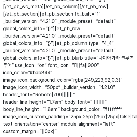
[/et_pb_wc_meta][/et_pb_column][/et_pb_row]
[/et_pb_section][et_pb_section fb_built=”1″
_builder_version=”4.21.0″ _module_preset=”default”
global_colors_info=”{}”][et_pb_row
_builder_version=”4.21.0″ _module_preset=”default”
global_colors_info=”{}”][et_pb_column type=”4_4″
_builder_version=”4.21.0″ _module_preset=”default”
global_colors_info=”{}”][et_pb_blurb title=”나이아가라 크루즈
투어” use_icon=”on” font_icon=”||fa||900″
icon_color=”#bab844″
image_icon_background_color=”rgba(249,223,92,0.3)”
image_icon_width=”50px” _builder_version=”4.21.0″
header_font=”Roboto|700|||||||”
header_line_height=”1.7em” body_font=”||||||||”
body_line_height=”1.8em” background_color=”#ffffff”
image_icon_custom_padding=”25px|25px|25px|25px|false|fa
text_orientation=”center” module_alignment=”left”
custom_margin=”||0px|”