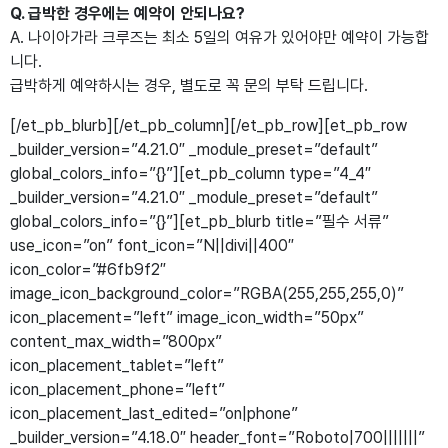
Q. 급박한 경우에는 예약이 안되나요?
A. 나이아가라 크루즈는 최소 5일의 여유가 있어야만 예약이 가능합
니다.
급박하게 예약하시는 경우, 별도로 꼭 문의 부탁 드립니다.
[/et_pb_blurb][/et_pb_column][/et_pb_row][et_pb_row
_builder_version=”4.21.0″ _module_preset=”default”
global_colors_info=”{}”][et_pb_column type=”4_4″
_builder_version=”4.21.0″ _module_preset=”default”
global_colors_info=”{}”][et_pb_blurb title=”필수 서류”
use_icon=”on” font_icon=”N||divi||400″
icon_color=”#6fb9f2″
image_icon_background_color=”RGBA(255,255,255,0)”
icon_placement=”left” image_icon_width=”50px”
content_max_width=”800px”
icon_placement_tablet=”left”
icon_placement_phone=”left”
icon_placement_last_edited=”on|phone”
_builder_version=”4.18.0″ header_font=”Roboto|700|||||||”