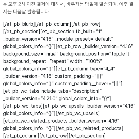
※
오후 2시 이전 결제에 대해서, 바우처는 당일에 발송되며, 이후 결
제는 다음날 발송됩니다.
[/et_pb_blurb][/et_pb_column][/et_pb_row]
[/et_pb_section][et_pb_section fb_built=”1″
_builder_version=”4.16″ _module_preset=”default”
global_colors_info=”{}”][et_pb_row _builder_version=”4.16″
background_size=”initial” background_position=”top_left”
background_repeat=”repeat” width=”100%”
global_colors_info=”{}”][et_pb_column type=”4_4″
_builder_version=”4.16″ custom_padding=”|||”
global_colors_info=”{}” custom_padding__hover=”|||”]
[et_pb_wc_tabs include_tabs=”description|”
_builder_version=”4.21.0″ global_colors_info=”{}”]
[/et_pb_wc_tabs][et_pb_wc_upsells _builder_version=”4.16″
global_colors_info=”{}”][/et_pb_wc_upsells]
[et_pb_wc_related_products _builder_version=”4.16″
global_colors_info=”{}”][/et_pb_wc_related_products]
[/et_pb_column][/et_pb_row][/et_pb_section]