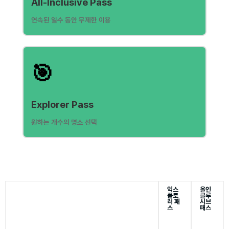
All-Inclusive Pass
연속된 일수 동안 무제한 이용
🎯
Explorer Pass
원하는 개수의 명소 선택
익스
올인
플로
클루
러 패
시브
스
패스